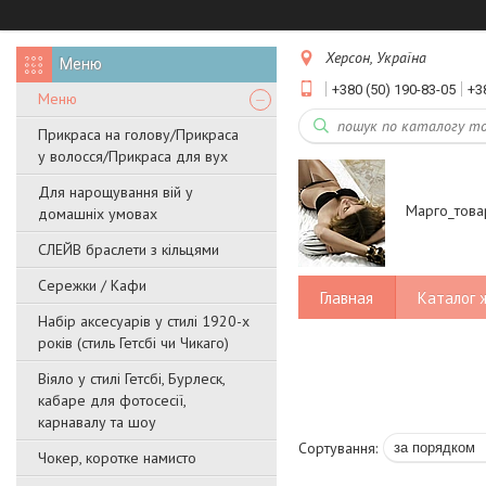
Херсон, Україна
+380 (50) 190-83-05
+3
Меню
Прикраса на голову/Прикраса
у волосся/Прикраса для вух
Для нарощування вій у
Марго_това
домашніх умовах
СЛЕЙВ браслети з кільцями
Сережки / Кафи
Главная
Каталог 
Набір аксесуарів у стилі 1920-х
років (стиль Гетсбі чи Чикаго)
Віяло у стилі Гетсбі, Бурлеск,
кабаре для фотосесії,
карнавалу та шоу
Чокер, коротке намисто