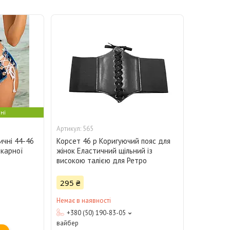
ні
565
ичні 44-46
Корсет 46 р Коригуючий пояс для
карної
жінок Еластичний щільний із
високою талією для Ретро
295 ₴
Немає в наявності
+380 (50) 190-83-05
вайбер