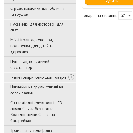
Купити
Стрази, наклейки для обличчя
та грудей
Рукавички для фотосесії для
свят
М'які іграшки, сувеніри,
подарунки для дітей та
дорослих
Пуш – ап, невидимий
бюстгальтер
Інтим товари, секс-шоп товари
Наклейки на груди стикині на
сосок паєтки
Світлодіодні електронні LED
свічки Свічки без вогню
Холодні свічки Свічки на
батарейках
Тримач для телефонів,