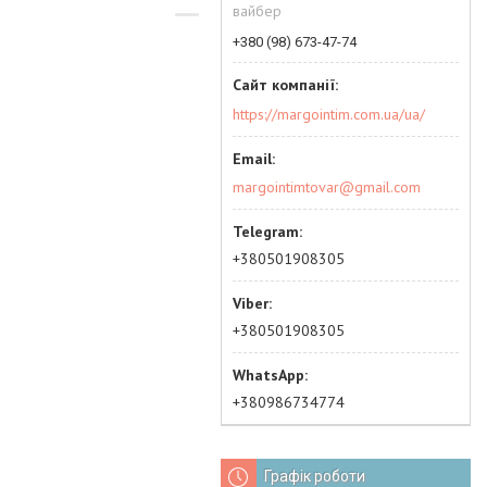
вайбер
+380 (98) 673-47-74
https://margointim.com.ua/ua/
margointimtovar@gmail.com
+380501908305
+380501908305
+380986734774
Графік роботи