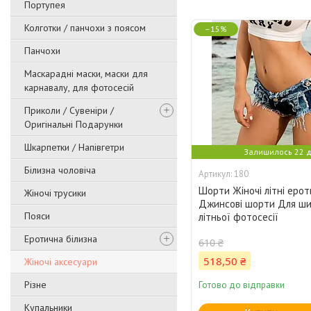
Портупея
Колготки / панчохи з поясом
–15%
Панчохи
Маскарадні маски, маски для
карнавалу, для фотосесій
Приколи / Сувеніри /
Оригінальні Подарунки
Шкарпетки / Напівгетри
Залишилось 22 д
Білизна чоловіча
180
Шорти Жіночі літні ерот
Жіночі трусики
Джинсові шорти Для ши
Пояси
літньої фотосесії
Еротична білизна
610 ₴
518,50 ₴
Жіночі аксесуари
Різне
Готово до відправки
Купальники