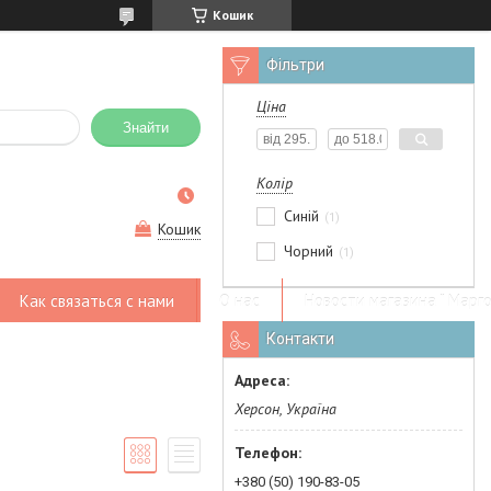
Кошик
Фільтри
Ціна
Знайти
Колір
Синій
1
Кошик
Чорний
1
Как связаться с нами
О нас
Новости магазина " Марго
Контакти
Херсон, Україна
+380 (50) 190-83-05