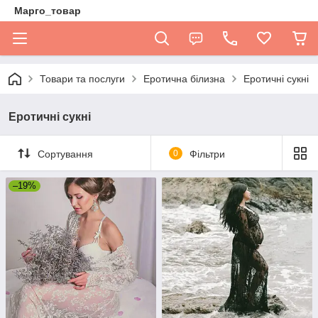
Марго_товар
Товари та послуги
Еротична білизна
Еротичні сукні
Еротичні сукні
Сортування
0
Фільтри
–19%