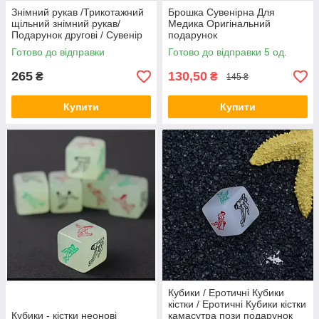
Знімний рукав /Трикотажний
Брошка Сувенірна Для
щільний знімний рукав/
Медика Оригінальний
Подарунок другові / Сувенір
подарунок
Готово до відправки
Готово до відправки 5 од.
265
130,50
₴
₴
145 ₴
Купити
Купити
Кубики / Еротичні Кубики
кістки / Еротичні Кубики кістки
Кубики - кістки неонові
камасутра пози подарунок