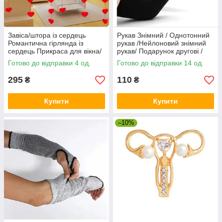
Завіса/штора із сердець
Рукав Знімний / Однотонний
Романтична гірлянда із
рукав /Нейлоновий знімний
сердець Прикраса для вікна/
рукав/ Подарунок другові /
дверей Романтична
Сувенір
Готово до відправки 4 од.
Готово до відправки 14 од.
декорація
295
110
₴
₴
Купити
Купити
–10%