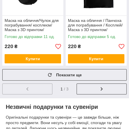
Маска на обличчя/Чулок для
Маска на обличчя / Панчоха
пограбування/ косплеєм/
для пограбування / Косплей/
Маска з 3D принтом/
Маска з 3D принтом/
Балаклава з принтом
Балаклава з принтом
Готово до відправки 11 од.
Готово до відправки 5 од.
обличчя/ Двейн Джонсон (
обличчя Каньє Вест
Скала )
220
220
₴
₴
Купити
Купити
Показати ще
1
/ 3
Незвичні подарунки та сувеніри
Оригінальні подарунки та сувеніри — це завжди більше, ніж
просто предмети. Вони несуть у собі емоції, спогади та увагу
до деталей. Даруючи щось незвичайне, ви показуєте людині,