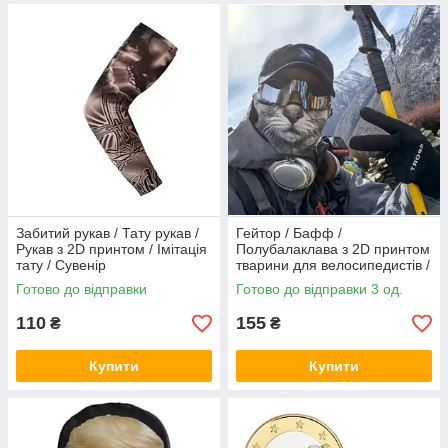
Забитий рукав / Тату рукав /
Гейтор / Бафф /
Рукав з 2D принтом / Імітація
Полубалаклава з 2D принтом
тату / Сувенір
тварини для велосипедистів /
Для лижного спорту / Для
Готово до відправки
Готово до відправки 3 од.
мотоциклістів /
110
155
₴
₴
Купити
Купити