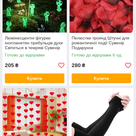
Люмінесцентні фігурки
Пелюстки троянд Штучні для
інопланетян прибульців духи
романтичної події Сувенір
Світиться в темряві Сувенір
Подарунок
Подарунок
Готово до відправки
Готово до відправки 6 од.
205
280
₴
₴
Купити
Купити