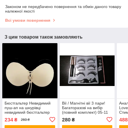
Законом не передбачено повернення та обмін даного товару
належної якості
Всі умови повернення
З цим товаром також замовляють
Бюстгальтер Невидимий
Вії / Магнітні вії 3 пари!
Анал
пуш-ап на шнурівці
Багаторазові на вибір
Love
невидимий бюстгальтер
(повний комплект) 05-11
Стим
Анал
234
280
488
₴
₴
260 ₴