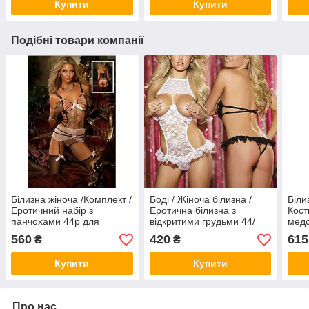
Купити
Купити
Подібні товари компанії
Білизна жіноча /Комплект /
Боді / Жіноча білизна /
Біли
Еротичний набір з
Еротична білизна з
Кост
панчохами 44р для
відкритими грудьми 44/
медс
шикарної фотосесії
46/ 52-54 Сексуальне боді
Наря
560
420
615
₴
₴
Білизна для шлюбної ночі
Спідня білизна для
фото
рольових ігор
Купити
Купити
Про нас