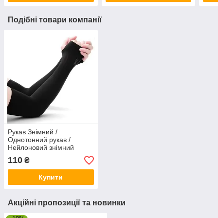
Подібні товари компанії
Рукав Знімний /
Однотонний рукав /
Нейлоновий знімний
рукав/ Подарунок другові /
110
₴
Сувенір
Купити
Акційні пропозиції та новинки