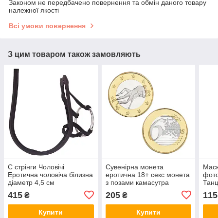
Законом не передбачено повернення та обмін даного товару
належної якості
Всі умови повернення
З цим товаром також замовляють
С стрінги Чоловічі
Сувенірна монета
Маск
Еротична чоловіча білизна
еротична 18+ секс монета
фото
діаметр 4,5 см
з позами камасутра
Тан
Подарунок для дорослих
415
205
115
₴
₴
Купити
Купити