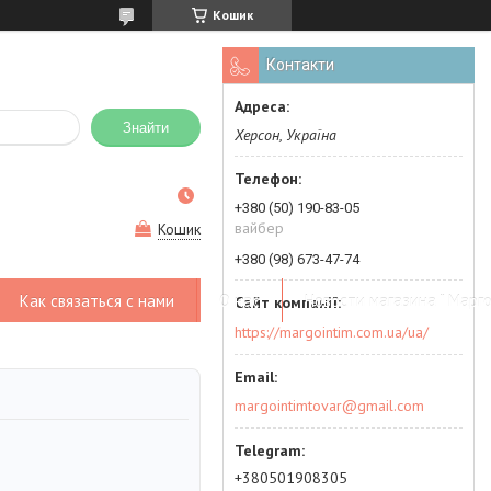
Кошик
Контакти
Знайти
Херсон, Україна
+380 (50) 190-83-05
вайбер
Кошик
+380 (98) 673-47-74
Как связаться с нами
О нас
Новости магазина " Марго
https://margointim.com.ua/ua/
margointimtovar@gmail.com
+380501908305