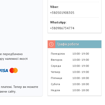
+380501908305
+380986734774
Графік роботи
Понеділок
10:00
19:00
не передбачено
ру належної якості
Вівторок
10:00
19:00
Середа
10:00
19:00
Четвер
10:00
19:00
Пʼятниця
10:00
18:00
Субота
10:00
18:00
і платежі. Тепер ви можете
Неділя
10:00
18:00
аючи сайту.