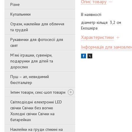
Опис товару
Різне
Купальники
В наявності
діаметр кільця 3,2 см
Стрази, наклейки для обличчя
Екошкіра
та грудей
Характеристики
Рукавички для фотосесії для
свят
Інформація для замовле
М'які іграшки, сувеніри,
подарунки для дітей та
дорослих
Пуш – ап, невидимий
бюстгальтер
Інтим товари, секс-шоп товари
Світлодіодні електронні LED
свічки Свічки без вогню
Холодні свічки Свічки на
батарейках
Наклейки на груди стикині на