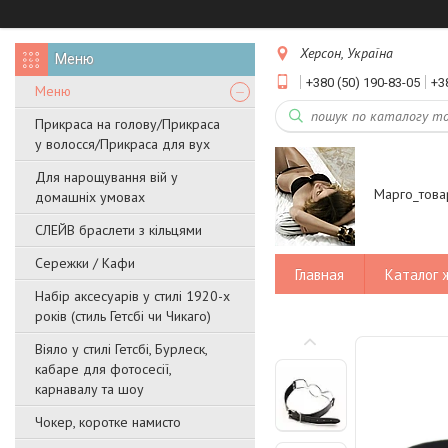
Херсон, Україна
+380 (50) 190-83-05
+3
Меню
Прикраса на голову/Прикраса
у волосся/Прикраса для вух
Для нарощування вій у
Марго_това
домашніх умовах
СЛЕЙВ браслети з кільцями
Сережки / Кафи
Главная
Каталог 
Набір аксесуарів у стилі 1920-х
років (стиль Гетсбі чи Чикаго)
Віяло у стилі Гетсбі, Бурлеск,
кабаре для фотосесії,
карнавалу та шоу
Чокер, коротке намисто