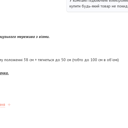
У компанії підключені електронн
купити будь-який товар не покид
цузького мережива з віями.
у положенні 38 см + тягнеться до 50 см (тобто до 100 см в об'ємі)
ачка.
ння