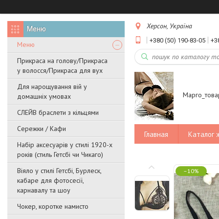
Херсон, Україна
+380 (50) 190-83-05
+3
Меню
Прикраса на голову/Прикраса
у волосся/Прикраса для вух
Для нарощування вій у
Марго_това
домашніх умовах
СЛЕЙВ браслети з кільцями
Сережки / Кафи
Главная
Каталог 
Набір аксесуарів у стилі 1920-х
років (стиль Гетсбі чи Чикаго)
Віяло у стилі Гетсбі, Бурлеск,
–10%
кабаре для фотосесії,
карнавалу та шоу
Чокер, коротке намисто