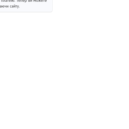
і платежі. Тепер ви можете
аючи сайту.