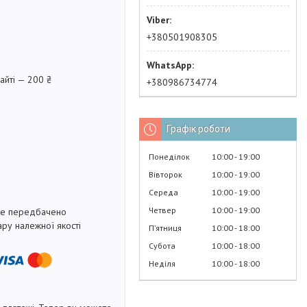
+380501908305
айті — 200 ₴
+380986734774
Графік роботи
Понеділок
10:00
19:00
Вівторок
10:00
19:00
Середа
10:00
19:00
Четвер
10:00
19:00
не передбачено
ру належної якості
Пʼятниця
10:00
18:00
Субота
10:00
18:00
Неділя
10:00
18:00