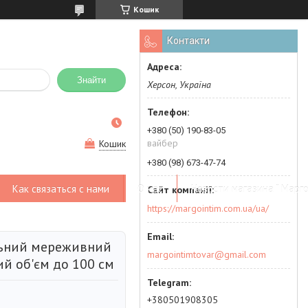
Кошик
Контакти
Знайти
Херсон, Україна
+380 (50) 190-83-05
вайбер
Кошик
+380 (98) 673-47-74
Как связаться с нами
О нас
Новости магазина " Марго
https://margointim.com.ua/ua/
льний мереживний
margointimtovar@gmail.com
ий об'єм до 100 см
+380501908305