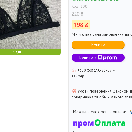
Код:
198
220 ₴
198 ₴
Мінімальна сума замовлення на с
Купити
4 дні
Купити з
+380 (50) 190-83-05
вайбер
Законом 
повернення та обмін даного това