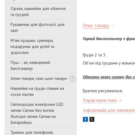
Стрази, наклейки для обличчя
та грудей
Рукавички для фотосесії для
Опис товару
свят
Гарний бюстгальтер з фран
М'які іграшки, сувеніри,
подарунки для дітей та
дорослих
Груди 2 та 3 .
Пуш – ап, невидимий
Об'єм під грудьми у вільном
бюстгальтер
Одягати через голову, без г
Інтим товари, секс-шоп товари
Наклейки на груди стикині на
Бретелі регулюються.
сосок паєтки
Характеристики
Світлодіодні електронні LED
Інформація для замовле
свічки Свічки без вогню
Холодні свічки Свічки на
батарейках
Тримач для телефонів,