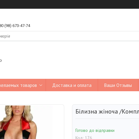
80 (98) 673-47-74
р
желаемых товаров
Доставка и оплата
Ваши Отзывы
Білизна жіноча /Компле
Готово до відправки
Код:
176