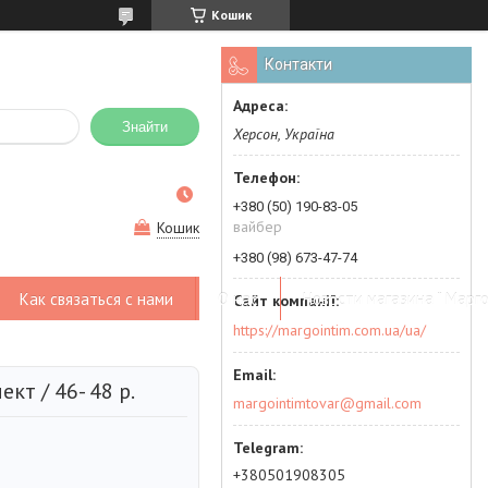
Кошик
Контакти
Знайти
Херсон, Україна
+380 (50) 190-83-05
вайбер
Кошик
+380 (98) 673-47-74
Как связаться с нами
О нас
Новости магазина " Марго
https://margointim.com.ua/ua/
кт / 46- 48 р.
margointimtovar@gmail.com
+380501908305