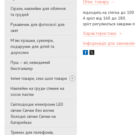
Опис товару
Стрази, наклейки для обличчя
підходить на стегна до 100 
та грудей
А зріст від 160 до 180.
зріст регулюється завдяки пі
Рукавички для фотосесії для
свят
Характеристики
М'які іграшки, сувеніри,
Інформація для замовле
подарунки для дітей та
дорослих
Пуш – ап, невидимий
бюстгальтер
Інтим товари, секс-шоп товари
Наклейки на груди стикині на
сосок паєтки
Світлодіодні електронні LED
свічки Свічки без вогню
Холодні свічки Свічки на
батарейках
Тримач для телефонів,