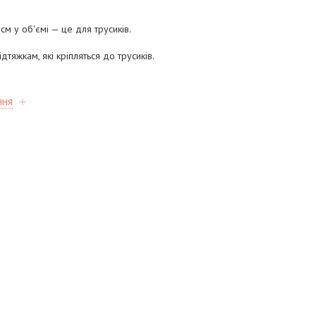
см у об'ємі — це для трусиків.
дтяжкам, які кріпляться до трусиків.
ння