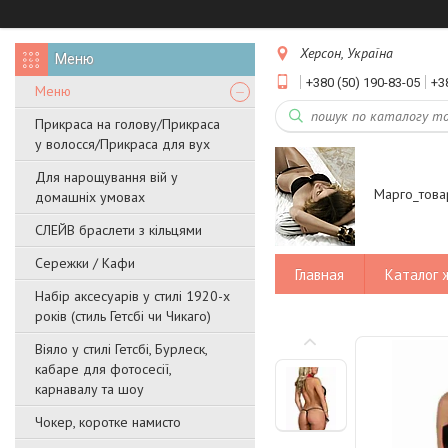
Херсон, Україна
+380 (50) 190-83-05
+3
Меню
Прикраса на голову/Прикраса
у волосся/Прикраса для вух
Для нарощування вій у
Марго_това
домашніх умовах
СЛЕЙВ браслети з кільцями
Сережки / Кафи
Главная
Каталог 
Набір аксесуарів у стилі 1920-х
років (стиль Гетсбі чи Чикаго)
Віяло у стилі Гетсбі, Бурлеск,
кабаре для фотосесії,
карнавалу та шоу
Чокер, коротке намисто