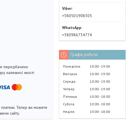
+380501908305
+380986734774
Графік роботи
Понеділок
10:00
19:00
не передбачено
ру належної якості
Вівторок
10:00
19:00
Середа
10:00
19:00
Четвер
10:00
19:00
Пʼятниця
10:00
18:00
Субота
10:00
18:00
і платежі. Тепер ви можете
Неділя
10:00
18:00
аючи сайту.