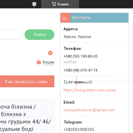
Кошик
Контакти
Знайти
Херсон, Україна
+380 (50) 190-83-05
вайбер
Кошик
+380 (98) 673-47-74
Как связаться с нами
О нас
Новости магазина " Марго
https://margointim.com.ua/ua/
ноча білизна /
margointimtovar@gmail.com
білизна з
ми грудьми 44/ 46/
суальне боді
+380501908305