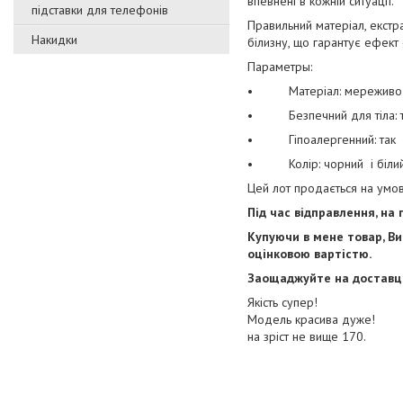
впевнені в кожній ситуації.
підставки для телефонів
Правильний матеріал, екстр
Накидки
білизну, що гарантує ефект
Параметры:
• Матеріал: мережив
• Безпечний для тіла: т
• Гіпоалергенний: так
• Колір: чорний і біли
Цей лот продається на умов
Під час відправлення, на 
Купуючи в мене товар, Ви
оцінковою вартістю.
Заощаджуйте на доставці!
Якість супер!
Модель красива дуже!
на зріст не вище 170.