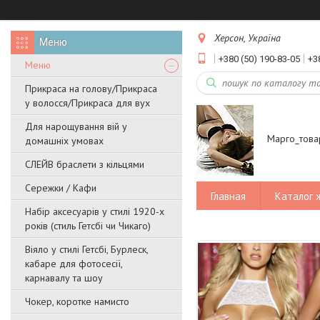
Херсон, Україна
+380 (50) 190-83-05
+3
Меню
Прикраса на голову/Прикраса
у волосся/Прикраса для вух
Для нарощування вій у
Марго_това
домашніх умовах
СЛЕЙВ браслети з кільцями
Сережки / Кафи
Главная
Каталог 
Набір аксесуарів у стилі 1920-х
років (стиль Гетсбі чи Чикаго)
Віяло у стилі Гетсбі, Бурлеск,
кабаре для фотосесії,
карнавалу та шоу
Чокер, коротке намисто