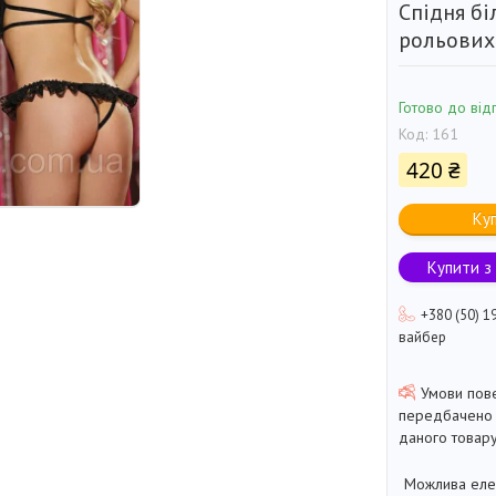
Спідня бі
рольових
Готово до від
Код:
161
420 ₴
Ку
Купити з
+380 (50) 1
вайбер
передбачено 
даного товару