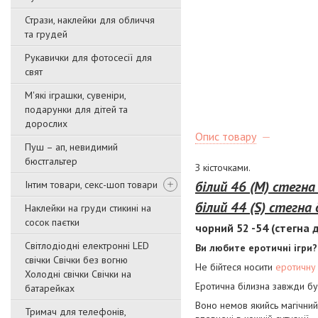
Стрази, наклейки для обличчя
та грудей
Рукавички для фотосесії для
свят
М'які іграшки, сувеніри,
подарунки для дітей та
дорослих
Опис товару
Пуш – ап, невидимий
бюстгальтер
З кісточками.
білий 46 (М) стегна
Інтим товари, секс-шоп товари
білий 44 (S) стегна 
Наклейки на груди стикині на
сосок паєтки
чорний 52 -54 (стегна д
Світлодіодні електронні LED
Ви любите еротичні ігри?
свічки Свічки без вогню
Не бійтеся носити
еротичну 
Холодні свічки Свічки на
Еротична білизна завжди бу
батарейках
Воно немов якийсь магічний 
Тримач для телефонів,