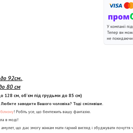
У компанії під
Тепер ви може
не покидаючи 
 до 92см.
до 80 см
о 128 см, об'єм під грудьми до 85 см)
 Любите заводити Вашого чоловіка? Тоді сміливіше.
білизну
! Робіть усе, що бентежить вашу фантазію.
ла в моді!
амулет, що дає змогу жінкам мати гарний вигляд і збуджувати почуття чо