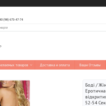
80 (98) 673-47-74
р
желаемых товаров
Доставка и оплата
Ваши Отзывы
Боді / Жі
Еротична 
відкрити
52-54 Сек