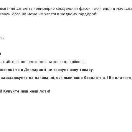
авагантні деталі та неймовірно сексуальний фасон: такий вигляд має іде
 «вау». Його не може не хапати в жодному гардеробі!
о
ак
й
ах абсолютної прозорості та конфіденційності.
посилці та в Декларації не вказує назву товару.
 заощаджуєте на пакованні, оскільки вона безплатна. І Ви платите 
 Купуйте інші наші лоти!