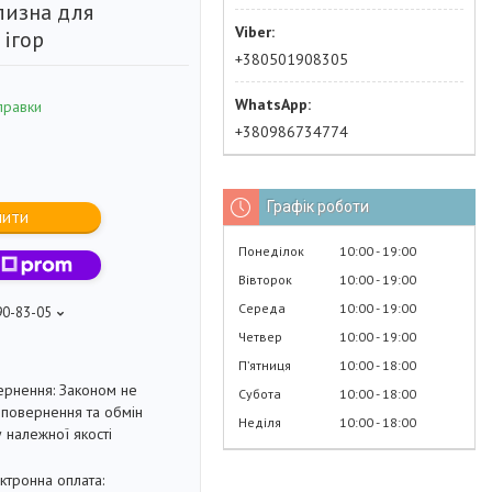
лизна для
 ігор
+380501908305
правки
+380986734774
Графік роботи
пити
Понеділок
10:00
19:00
Вівторок
10:00
19:00
Середа
10:00
19:00
90-83-05
Четвер
10:00
19:00
Пʼятниця
10:00
18:00
Законом не
Субота
10:00
18:00
повернення та обмін
Неділя
10:00
18:00
 належної якості