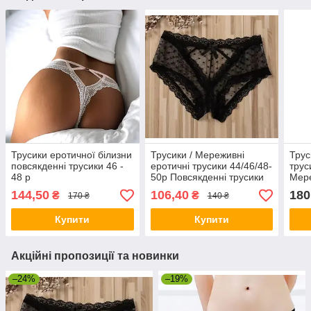
Трусики еротичної білизни
Трусики / Мереживні
Трус
повсякденні трусики 46 -
еротичні трусики 44/46/48-
трус
48 р
50р Повсякденні трусики
Мере
Повс
144,50
106,40
180
₴
₴
170 ₴
140 ₴
Ерот
Купити
Купити
Акційні пропозиції та новинки
–24%
–19%