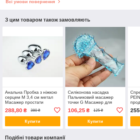
Всі умови повернення
З цим товаром також замовляють
Анальна Пробка з ніжкою
Силіконова насадка
Спр
серцем М 3,4 см метал
Пальчиковий масажер
PEIN
Масажер простати
точки G Масажер для
прод
Анальний плагін/пробка
мастурбації
акту
288,80
106,25
255
₴
₴
380 ₴
125 ₴
збіл
ерек
Купити
Купити
Подібні товари компанії