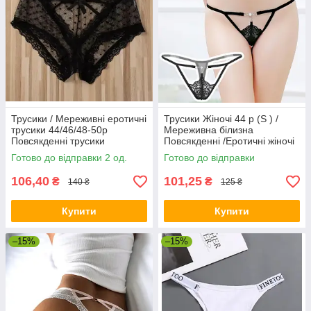
Трусики / Мереживні еротичні
Трусики Жіночі 44 р (S ) /
трусики 44/46/48-50р
Мереживна білизна
Повсякденні трусики
Повсякденні /Еротичні жіночі
трусики
Готово до відправки 2 од.
Готово до відправки
106,40
101,25
₴
₴
140 ₴
125 ₴
Купити
Купити
–15%
–15%