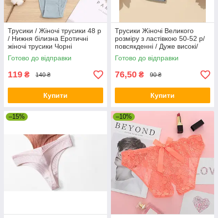
Трусики / Жіночі трусики 48 р
Трусики Жіночі Великого
/ Нижня білизна Еротичні
розміру з ластівкою 50-52 р/
жіночі трусики Чорні
повсякденні / Дуже високі/
Спідня білизна / Еротичні
Готово до відправки
Готово до відправки
жіночі трусики
119
76,50
₴
₴
140 ₴
90 ₴
Купити
Купити
–15%
–10%