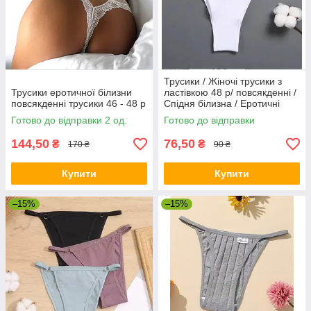
Трусики / Жіночі трусики з
Трусики еротичної білизни
ластівкою 48 р/ повсякденні /
повсякденні трусики 46 - 48 р
Спідня білизна / Еротичні
жіночі трусики
Готово до відправки 2 од.
Готово до відправки
144,50
76,50
₴
₴
170 ₴
90 ₴
Купити
Купити
–15%
–15%