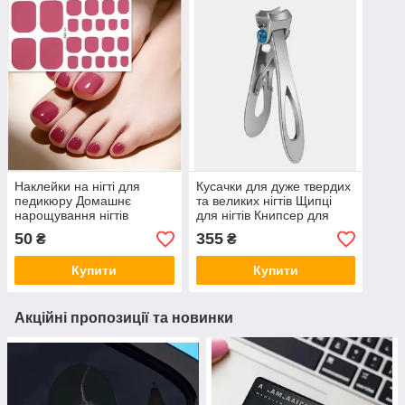
Наклейки на нігті для
Кусачки для дуже твердих
педикюру Домашнє
та великих нігтів Щипці
нарощування нігтів
для нігтів Книпсер для
Однотонні наклейки для
нігтів Манікюрні щипчики
50
355
₴
₴
педикюру Гелеві
наклейки, що
Купити
Купити
самоклеяться
Акційні пропозиції та новинки