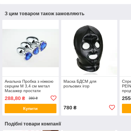
З цим товаром також замовляють
Анальна Пробка з ніжкою
Маска БДСМ для
Спр
серцем М 3,4 см метал
рольових ігор
PEIN
Масажер простати
прод
Анальний плагін/пробка
акту
288,80
255
₴
380 ₴
збіл
ерек
780
₴
Купити
Подібні товари компанії