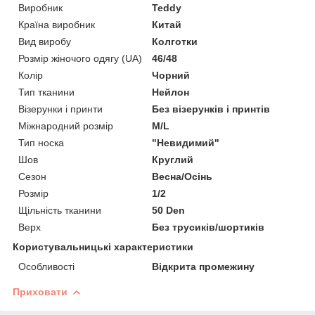
Виробник
Teddy
Країна виробник
Китай
Вид виробу
Колготки
Розмір жіночого одягу (UA)
46/48
Колір
Чорний
Тип тканини
Нейлон
Візерунки і принти
Без візерунків і принтів
Міжнародний розмір
M/L
Тип носка
"Невидимий"
Шов
Круглий
Сезон
Весна/Осінь
Розмір
1/2
Щільність тканини
50 Den
Верх
Без трусиків/шортиків
Користувальницькі характеристики
Особливості
Відкрита промежину
Приховати