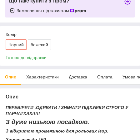
Що таке купити з Пром?
Замовлення під захистом
Колір
Чорний
бежевий
Готово до відправки
Опис
Характеристики
Доставка
Оплата
Умови п
Опис
ПЕРЕВІРЯТИ ,ОДЯВАТИ І ЗНІМАТИ ПІДХУМКИ СТРОГО У
ПАРЧАТКАХ!!!!!
З дуже низькою посадкою.
З відкритою промежиною для рольових ігор.
Зростання до 160