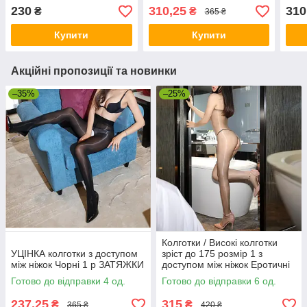
розмір на дуже худеньких
ніжо
230
310,25
310
₴
₴
365 ₴
партнерів
Купити
Купити
Акційні пропозиції та новинки
–35%
–25%
Колготки / Високі колготки
УЦІНКА колготки з доступом
зріст до 175 розмір 1 з
між ніжок Чорні 1 р ЗАТЯЖКИ
доступом між ніжок Еротичні
колготи
Готово до відправки 4 од.
Готово до відправки 6 од.
237,25
315
₴
₴
365 ₴
420 ₴