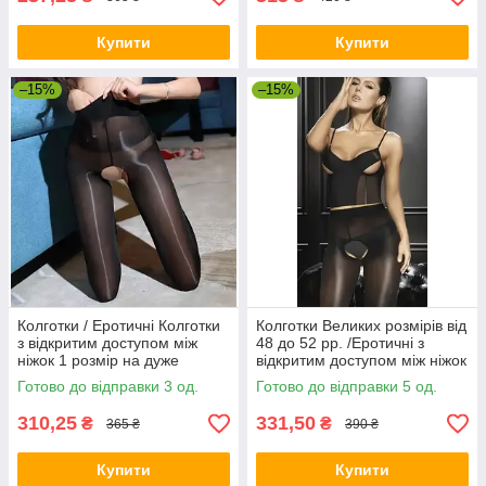
Купити
Купити
–15%
–15%
Колготки / Еротичні Колготки
Колготки Великих розмірів від
з відкритим доступом між
48 до 52 рр. /Еротичні з
ніжок 1 розмір на дуже
відкритим доступом між ніжок
худеньких партнерів
/ Дуже еластичні / для сексу
Готово до відправки 3 од.
Готово до відправки 5 од.
великих розмірів
310,25
331,50
₴
₴
365 ₴
390 ₴
Купити
Купити