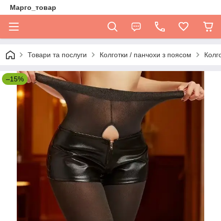
Марго_товар
Товари та послуги
Колготки / панчохи з поясом
Колго
–15%