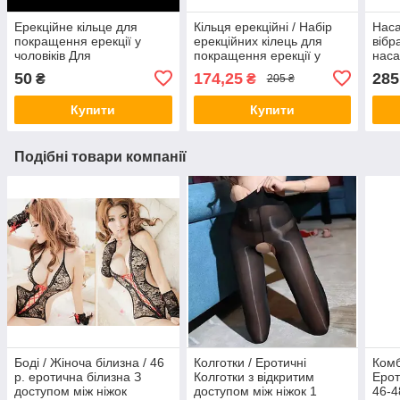
Ерекційне кільце для
Кільця ерекційні / Набір
Наса
покращення ерекції у
ерекційних кілець для
вібр
чоловіків Для
покращення ерекції у
наса
пролонгування статевого
чоловіків Для
відч
50
174,25
285
₴
₴
205 ₴
акту
пролонгування статевого
член
акту / Чорні
Силі
Купити
Купити
Подібні товари компанії
Боді / Жіноча білизна / 46
Колготки / Еротичні
Комб
р. еротична білизна З
Колготки з відкритим
Ерот
доступом між ніжок
доступом між ніжок 1
46-4