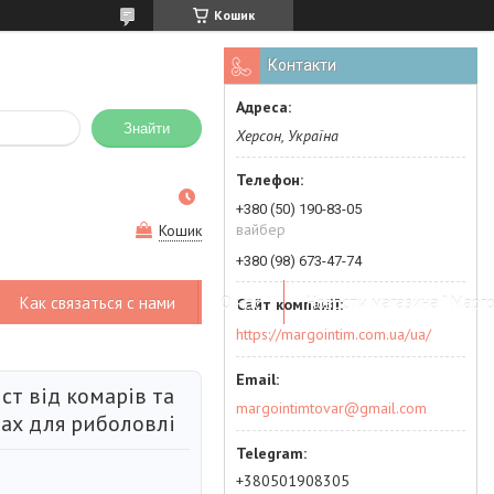
Кошик
Контакти
Знайти
Херсон, Україна
+380 (50) 190-83-05
вайбер
Кошик
+380 (98) 673-47-74
Как связаться с нами
О нас
Новости магазина " Марго
https://margointim.com.ua/ua/
ст від комарів та
margointimtovar@gmail.com
мах для риболовлі
+380501908305