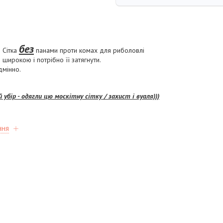
без
 Сітка
панами проти комах для риболовлі
широкою і потрібно її затягнути.
дмінно.
 убір - одягли цю москітну сітку / захист і вуаля)))
ння