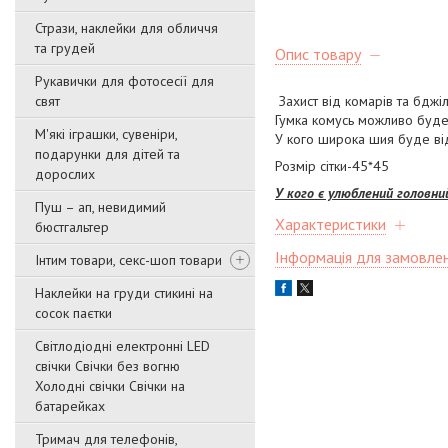
Стрази, наклейки для обличчя
та грудей
Опис товару
Рукавички для фотосесії для
свят
Захист від комарів та бджіл
Гумка комусь можливо буде 
М'які іграшки, сувеніри,
У кого широка шия буде ві
подарунки для дітей та
Розмір сітки-45*45
дорослих
У кого є улюблений головний
Пуш – ап, невидимий
Характеристики
бюстгальтер
Інформація для замовле
Інтим товари, секс-шоп товари
Наклейки на груди стикині на
сосок паєтки
Світлодіодні електронні LED
свічки Свічки без вогню
Холодні свічки Свічки на
батарейках
Тримач для телефонів,