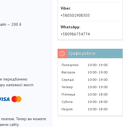
+380501908305
айті — 200 ₴
+380986734774
Графік роботи
Понеділок
10:00
19:00
Вівторок
10:00
19:00
не передбачено
Середа
10:00
19:00
ру належної якості
Четвер
10:00
19:00
Пʼятниця
10:00
18:00
Субота
10:00
18:00
Неділя
10:00
18:00
і платежі. Тепер ви можете
аючи сайту.