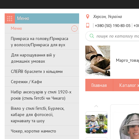
Херсон, Україна
+380 (50) 190-83-05
+3
Меню
Прикраса на голову/Прикраса
у волосся/Прикраса для вух
Для нарощування вій у
Марго_това
домашніх умовах
СЛЕЙВ браслети з кільцями
Сережки / Кафи
Главная
Каталог 
Набір аксесуарів у стилі 1920-х
років (стиль Гетсбі чи Чикаго)
Віяло у стилі Гетсбі, Бурлеск,
кабаре для фотосесії,
карнавалу та шоу
Чокер, коротке намисто