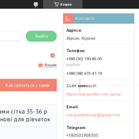
Кошик
Контакти
Знайти
Херсон, Україна
+380 (50) 190-83-05
вайбер
Кошик
+380 (98) 673-47-74
Как связаться с нами
О нас
Новости магазина " Марго
https://margointim.com.ua/ua/
ми сітка 35-36 р
margointimtovar@gmail.com
инові для дівчаток
+380501908305