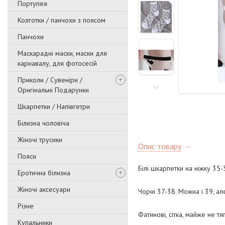
Портупея
Колготки / панчохи з поясом
Панчохи
Маскарадні маски, маски для
карнавалу, для фотосесій
Приколи / Сувеніри /
Оригінальні Подарунки
Шкарпетки / Напівгетри
Білизна чоловіча
Жіночі трусики
Опис товару
Пояси
Білі шкарпетки на ніжку 35-
Еротична білизна
Жіночі аксесуари
Чорні 37-38. Можна і 39, а
Різне
Фатинові, сітка, майже не тя
Купальники