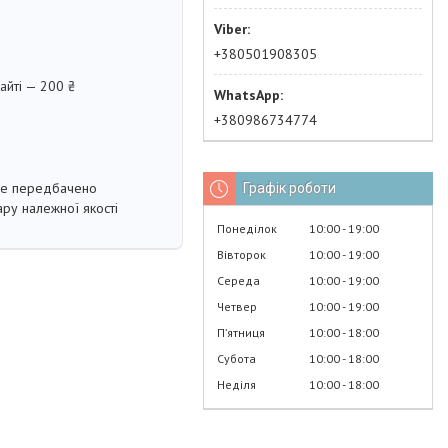
+380501908305
айті — 200 ₴
+380986734774
не передбачено
Графік роботи
ру належної якості
Понеділок
10:00
19:00
Вівторок
10:00
19:00
Середа
10:00
19:00
Четвер
10:00
19:00
Пʼятниця
10:00
18:00
Субота
10:00
18:00
Неділя
10:00
18:00