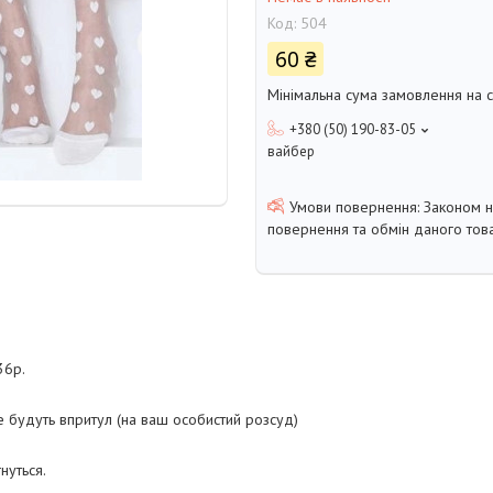
Код:
504
60 ₴
Мінімальна сума замовлення на с
+380 (50) 190-83-05
вайбер
Законом 
повернення та обмін даного това
36р.
ле будуть впритул (на ваш особистий розсуд)
гнуться.