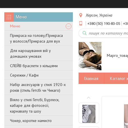
Херсон, Україна
+380 (50) 190-83-05
+3
Меню
Прикраса на голову/Прикраса
у волосся/Прикраса для вух
Для нарощування вій у
Марго_това
домашніх умовах
СЛЕЙВ браслети з кільцями
Сережки / Кафи
Главная
Каталог 
Набір аксесуарів у стилі 1920-х
років (стиль Гетсбі чи Чикаго)
Віяло у стилі Гетсбі, Бурлеск,
кабаре для фотосесії,
карнавалу та шоу
Чокер, коротке намисто