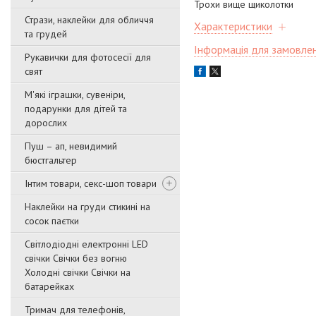
Трохи вище щиколотки
Стрази, наклейки для обличчя
Характеристики
та грудей
Інформація для замовле
Рукавички для фотосесії для
свят
М'які іграшки, сувеніри,
подарунки для дітей та
дорослих
Пуш – ап, невидимий
бюстгальтер
Інтим товари, секс-шоп товари
Наклейки на груди стикині на
сосок паєтки
Світлодіодні електронні LED
свічки Свічки без вогню
Холодні свічки Свічки на
батарейках
Тримач для телефонів,