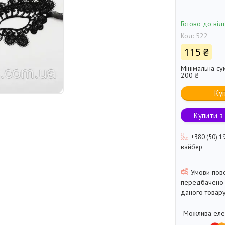
Готово до від
Код:
522
115 ₴
Мінімальна су
200 ₴
Ку
Купити з
+380 (50) 1
вайбер
передбачено 
даного товару