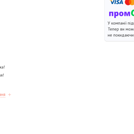
У компанії під
Тепер ви може
не покидаючи 
ка!
я!
ння