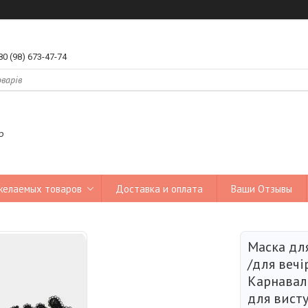
80 (98) 673-47-74
р
желаемых товаров
Доставка и оплата
Ваши Отзывы
Маска дл
/для вечі
Карнавал
для висту