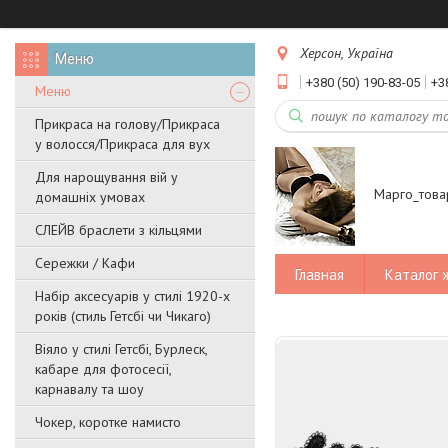
Херсон, Україна
+380 (50) 190-83-05
+3
Меню
Прикраса на голову/Прикраса
у волосся/Прикраса для вух
Для нарощування вій у
Марго_това
домашніх умовах
СЛЕЙВ браслети з кільцями
Сережки / Кафи
Главная
Каталог 
Набір аксесуарів у стилі 1920-х
років (стиль Гетсбі чи Чикаго)
Віяло у стилі Гетсбі, Бурлеск,
кабаре для фотосесії,
карнавалу та шоу
Чокер, коротке намисто