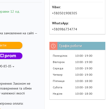
правки 12 од.
+380501908305
+380986734774
ма замовлення на сайті —
пити
Графік роботи
Понеділок
10:00
19:00
Вівторок
10:00
19:00
90-83-05
Середа
10:00
19:00
Четвер
10:00
19:00
Пʼятниця
10:00
18:00
Законом не
Субота
10:00
18:00
повернення та обмін
 належної якості
Неділя
10:00
18:00