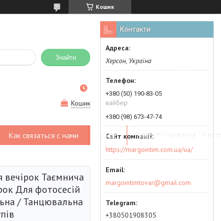
Кошик
Контакти
Знайти
Херсон, Україна
+380 (50) 190-83-05
вайбер
Кошик
+380 (98) 673-47-74
Как связаться с нами
О нас
Новости магазина " Марго
https://margointim.com.ua/ua/
я вечірок Таємнича
margointimtovar@gmail.com
рок Для фотосесій
ьна / Танцювальна
пів
+380501908305