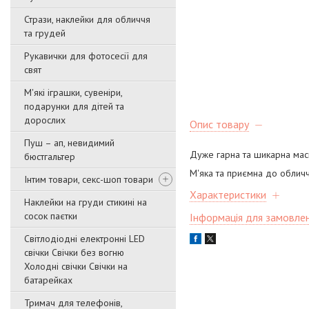
Стрази, наклейки для обличчя
та грудей
Рукавички для фотосесії для
свят
М'які іграшки, сувеніри,
подарунки для дітей та
дорослих
Опис товару
Пуш – ап, невидимий
Дуже гарна та шикарна мас
бюстгальтер
М'яка та приємна до обличч
Інтим товари, секс-шоп товари
Характеристики
Наклейки на груди стикині на
сосок паєтки
Інформація для замовле
Світлодіодні електронні LED
свічки Свічки без вогню
Холодні свічки Свічки на
батарейках
Тримач для телефонів,