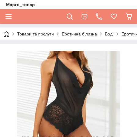
Марго_товар
Товари та послуги
Еротична білизна
Боді
Еротичн