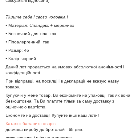
сексуальні відносини)
Тішите себе і свого чоловіка !
• Матеріал: Спандекс + мереживо
• Безпечний для тіла: так
• Гіпоалергенний: так
• Розмір: 46
• Колір: чорний
Даний лот продається на умовах абсолютної анонімності і
конфіденційності.
При відправці, на посилці і в декларації не вказую назву
товару.
Купуючи у мене товар, Ви економите на упаковці, так як вона
безкоштовна. Та Ви платите тільки за саму доставку з
оціночною вартістю.
Економте на доставці! Купуйте інші наші лоти!
Каталог бажаних товарів
довжина виробу до бретелей - 65 див.
дуже красиве і щільне мереживо