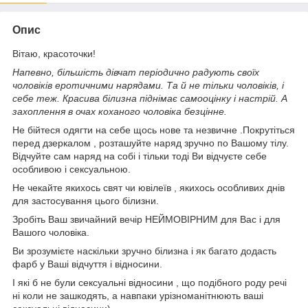
Опис
Вітаю, красоточки!
Напевно, більшість дівчат періодично радують своїх
чоловіків еротичними нарядами. Та й не тільки чоловіків, і
себе теж. Красива білизна піднімає самооцінку і настрій. А
захоплення в очах коханого чоловіка безцінне.
Не бійтеся одягти на себе щось нове та незвичне .Покрутіться
перед дзеркалом , розташуйте наряд зручно по Вашому тілу.
Відчуйте сам наряд на собі і тільки тоді Ви відчуєте себе
особливою і сексуальною.
Не чекайте якихось свят чи ювілеїв , якихось особливих днів
для застосування цього білизни.
Зробіть Ваш звичайний вечір НЕЙМОВІРНИМ для Вас і для
Вашого чоловіка.
Ви зрозумієте наскільки зручно білизна і як багато додасть
фарб у Ваші відчуття і відносини.
І які б не були сексуальні відносини , що подібного роду речі
ні коли не зашкодять, а навпаки урізноманітнюють ваші