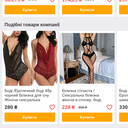
пролонгування статевого
беже
акту / Чорні
Купити
Купити
Подібні товари компанії
Боді /Еротичний боді 48р
Білизна сітчаста /
Боді
чорний Білизна для сну
Сексуальна білизна
Ерот
Жіноча сексуальна
жіноча в сіточку, боді,
шика
білизна
ажурна сітчаста еротична
Біли
280
228
330
₴
₴
300 ₴
білизна з вирізами,
комбідрес 44/160
Купити
Купити