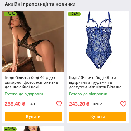
Акційні пропозиції та новинки
–24%
–24%
Боди білизна боді 46 р для
Боді / Жіноче боді 46 р з
шикарної фотосесії Білизна
відкритими грудьми та
для шлюбної ночі
доступом між ніжок Білизна
для шлюбної ночі
Готово до відправки
Готово до відправки
258,40
243,20
₴
₴
340 ₴
320 ₴
Купити
Купити
–24%