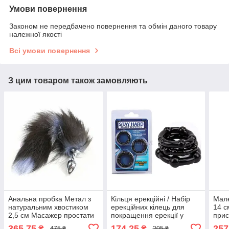
Умови повернення
Законом не передбачено повернення та обмін даного товару
належної якості
Всі умови повернення
З цим товаром також замовляють
Анальна пробка Метал з
Кільця ерекційні / Набір
Мале
натуральним хвостиком
ерекційних кілець для
14 с
2,5 см Масажер простати
покращення ерекції у
прис
Анальний плагін/пробка
чоловіків Для
прос
365,75
174,25
257
₴
₴
475 ₴
205 ₴