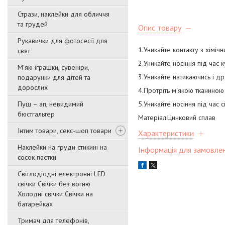
Стрази, наклейки для обличчя
та грудей
Опис товару
Рукавички для фотосесії для
1.Уникайте контакту з хіміч
свят
2.Уникайте носіння під час 
М'які іграшки, сувеніри,
3.Уникайте натикаючись і д
подарунки для дітей та
дорослих
4.Протріть м'якою тканиною
Пуш – ап, невидимий
5.Уникайте носіння під час с
бюстгальтер
Матеріал:Цинковий сплав
Інтим товари, секс-шоп товари
Характеристики
Наклейки на груди стикині на
Інформація для замовле
сосок паєтки
Світлодіодні електронні LED
свічки Свічки без вогню
Холодні свічки Свічки на
батарейках
Тримач для телефонів,