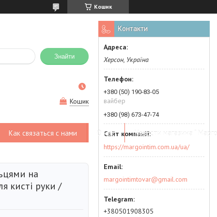
Кошик
Контакти
Знайти
Херсон, Україна
+380 (50) 190-83-05
вайбер
Кошик
+380 (98) 673-47-74
Как связаться с нами
О нас
Новости магазина " Марго
https://margointim.com.ua/ua/
льцями на
margointimtovar@gmail.com
я кисті руки /
+380501908305