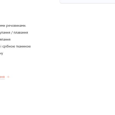
ними речовинами.
купання / плавання
ряпання
 і срібною тканиною
ну
ння