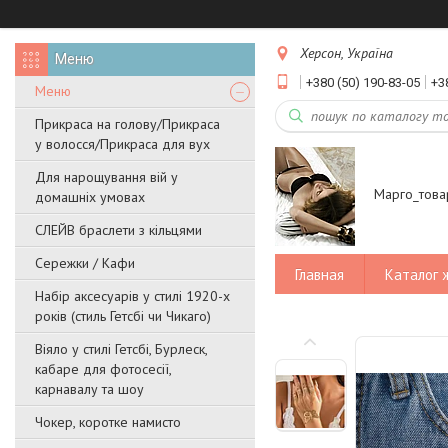
Херсон, Україна
+380 (50) 190-83-05
+3
Меню
Прикраса на голову/Прикраса
у волосся/Прикраса для вух
Для нарощування вій у
Марго_това
домашніх умовах
СЛЕЙВ браслети з кільцями
Сережки / Кафи
Главная
Каталог 
Набір аксесуарів у стилі 1920-х
років (стиль Гетсбі чи Чикаго)
Віяло у стилі Гетсбі, Бурлеск,
кабаре для фотосесії,
карнавалу та шоу
Чокер, коротке намисто