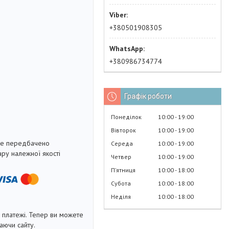
+380501908305
+380986734774
Графік роботи
Понеділок
10:00
19:00
Вівторок
10:00
19:00
не передбачено
Середа
10:00
19:00
ру належної якості
Четвер
10:00
19:00
Пʼятниця
10:00
18:00
Субота
10:00
18:00
Неділя
10:00
18:00
і платежі. Тепер ви можете
аючи сайту.