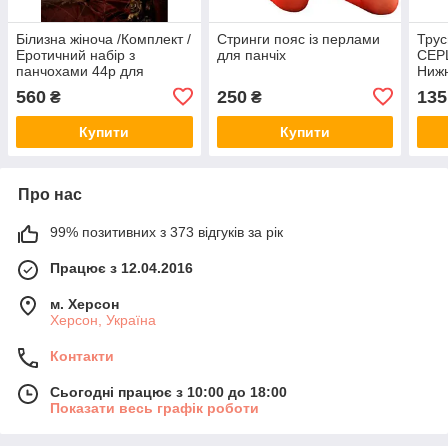
Білизна жіноча /Комплект /
Стринги пояс із перлами
Трус
Еротичний набір з
для панчіх
СЕРЦ
панчохами 44р для
Нижн
шикарної фотосесії
жіно
560
250
135
₴
₴
Білизна для шлюбної ночі
Купити
Купити
Про нас
99% позитивних з 373 відгуків за рік
Працює з 12.04.2016
м. Херсон
Херсон, Україна
Контакти
Сьогодні працює з 10:00 до 18:00
Показати весь графік роботи