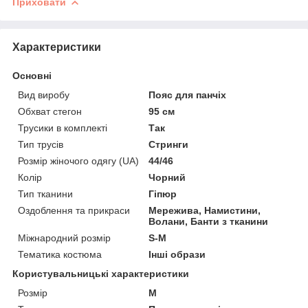
Приховати
Характеристики
Основні
Вид виробу
Пояс для панчіх
Обхват стегон
95 см
Трусики в комплекті
Так
Тип трусів
Стринги
Розмір жіночого одягу (UA)
44/46
Колір
Чорний
Тип тканини
Гіпюр
Оздоблення та прикраси
Мережива, Намистини,
Волани, Банти з тканини
Міжнародний розмір
S-M
Тематика костюма
Інші образи
Користувальницькі характеристики
Розмір
M