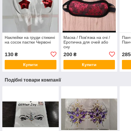
Наклейки на груди стикині
Маска / Пов'язка на очі /
Панч
на сосок паєтки Червоні
Еротична для очей або
Панч
сну
130
200
285
₴
₴
Купити
Купити
Подібні товари компанії