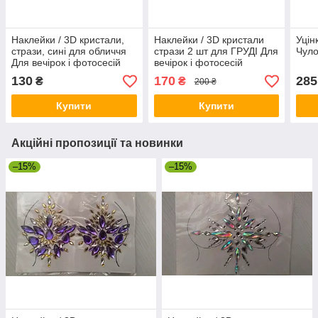
Наклейки / 3D кристали,
Наклейки / 3D кристали
Уцін
стрази, сині для обличчя
стрази 2 шт для ГРУДІ Для
Чуло
Для вечірок і фотосесій
вечірок і фотосесій
130
170
285
₴
₴
200 ₴
Купити
Купити
Акційні пропозиції та новинки
–15%
–15%