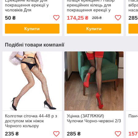
покращення ерекції у
ерекційних кілець для
вібр
чоловіків Для
покращення ерекції у
наса
пролонгування статевого
чоловіків Для
відч
50
174,25
285
₴
₴
205 ₴
акту
пролонгування статевого
член
акту / Чорні
Силі
Купити
Купити
Подібні товари компанії
Колготки сіточка 44-48 р з
Уцінка (ЗАТЯЖКИ)
Панч
доступом між ніжок
Чулочки Чорно-червоні 2/3
Чорного кольору
235
285
157
₴
₴