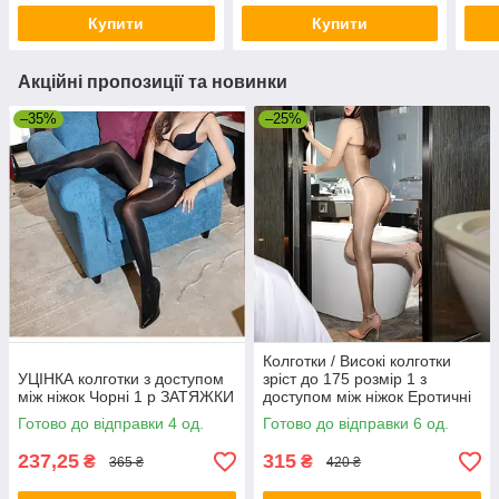
Купити
Купити
Акційні пропозиції та новинки
–35%
–25%
Колготки / Високі колготки
УЦІНКА колготки з доступом
зріст до 175 розмір 1 з
між ніжок Чорні 1 р ЗАТЯЖКИ
доступом між ніжок Еротичні
колготи
Готово до відправки 4 од.
Готово до відправки 6 од.
237,25
315
₴
₴
365 ₴
420 ₴