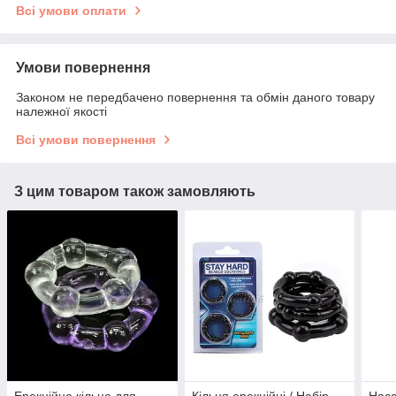
Всі умови оплати
Умови повернення
Законом не передбачено повернення та обмін даного товару
належної якості
Всі умови повернення
З цим товаром також замовляють
Ерекційне кільце для
Кільця ерекційні / Набір
Наса