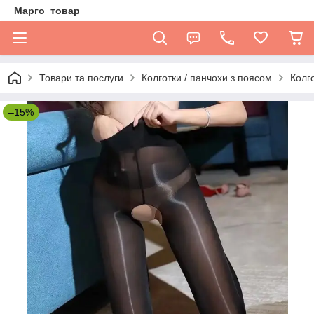
Марго_товар
Товари та послуги
Колготки / панчохи з поясом
Колго
–15%