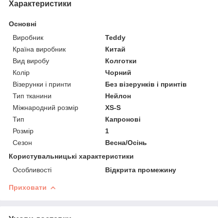
Характеристики
Основні
Виробник
Teddy
Країна виробник
Китай
Вид виробу
Колготки
Колір
Чорний
Візерунки і принти
Без візерунків і принтів
Тип тканини
Нейлон
Міжнародний розмір
XS-S
Тип
Капронові
Розмір
1
Сезон
Весна/Осінь
Користувальницькі характеристики
Особливості
Відкрита промежину
Приховати