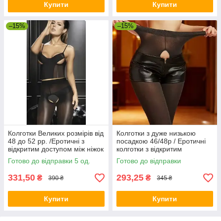
Купити
Купити
–15%
–15%
Колготки Великих розмірів від
Колготки з дуже низькою
48 до 52 рр. /Еротичні з
посадкою 46/48р / Еротичні
відкритим доступом між ніжок
колготки з відкритим
/ Дуже еластичні / для сексу
доступом між ніжок/зріст до
Готово до відправки 5 од.
Готово до відправки
великих розмірів
160
331,50
293,25
₴
₴
390 ₴
345 ₴
Купити
Купити