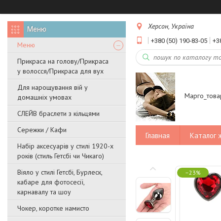
Херсон, Україна
+380 (50) 190-83-05
+3
Меню
Прикраса на голову/Прикраса
у волосся/Прикраса для вух
Для нарощування вій у
Марго_това
домашніх умовах
СЛЕЙВ браслети з кільцями
Сережки / Кафи
Главная
Каталог 
Набір аксесуарів у стилі 1920-х
років (стиль Гетсбі чи Чикаго)
Віяло у стилі Гетсбі, Бурлеск,
–23%
кабаре для фотосесії,
карнавалу та шоу
Чокер, коротке намисто