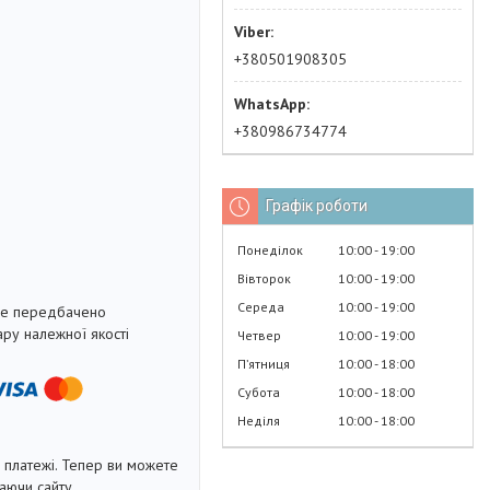
+380501908305
+380986734774
Графік роботи
Понеділок
10:00
19:00
Вівторок
10:00
19:00
Середа
10:00
19:00
не передбачено
ру належної якості
Четвер
10:00
19:00
Пʼятниця
10:00
18:00
Субота
10:00
18:00
Неділя
10:00
18:00
і платежі. Тепер ви можете
аючи сайту.