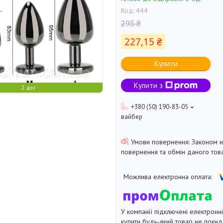
Код:
444
295 ₴
227,15 ₴
Купити
Купити з
2 дні
+380 (50) 190-83-05
вайбер
Законом 
повернення та обмін даного това
У компанії підключені електронн
купити будь-який товар не покид