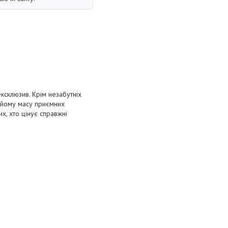
ксклюзив. Крім незабутніх
є йому масу приємних
их, хто цінує справжні