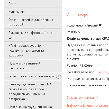
Різне
Купальники
Опис товару
Стрази, наклейки для обличчя
та грудей
колір металу
Чорний
🖤
Розмір S
Рукавички для фотосесії для
свят
Колір каменю тільки КР
Чудова секс-іграшка пробоч
М'які іграшки, сувеніри,
вражень, вона є й оригіна
подарунки для дітей та
відчуттів, оскільки за допо
дорослих
відчуття!
Пуш – ап, невидимий
Розміри 72х26мм
бюстгальтер
Не забуваємо про
Засоби 
Інтим товари, секс-шоп товари
Матеріал: високоякісна пол
Світлодіодні електронні LED
Декорована гранованим кр
свічки Свічки без вогню
Холодні свічки Свічки на
Характеристики
батарейках
Інформація для замовле
Наклейки на груди стикині на