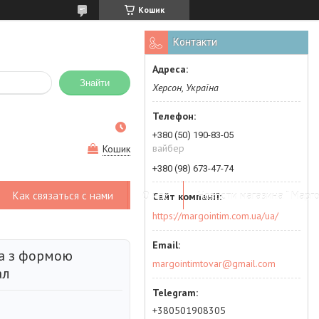
Кошик
Контакти
Знайти
Херсон, Україна
+380 (50) 190-83-05
вайбер
Кошик
+380 (98) 673-47-74
Как связаться с нами
О нас
Новости магазина " Марго
https://margointim.com.ua/ua/
а з формою
margointimtovar@gmail.com
ал
+380501908305