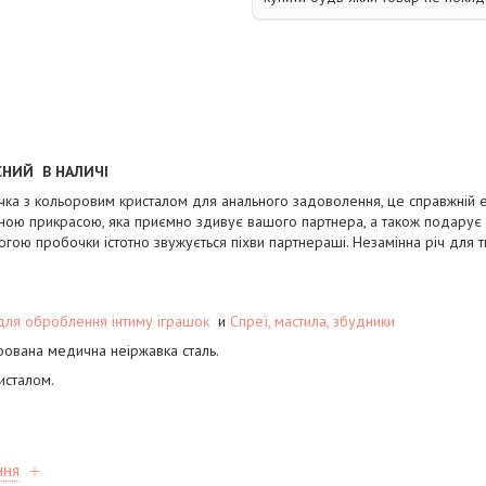
АСНИЙ В НАЛИЧІ
ка з кольоровим кристалом для анального задоволення, це справжній е
льною прикрасою, яка приємно здивує вашого партнера, а також подару
могою пробочки істотно звужується піхви партнераші. Незамінна річ для т
для оброблення інтиму іграшок
и
Спреї, мастила, збудники
ірована медична неіржавка сталь.
исталом.
ння