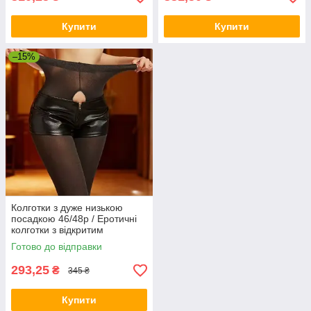
Купити
Купити
–15%
Колготки з дуже низькою
посадкою 46/48р / Еротичні
колготки з відкритим
доступом між ніжок/зріст до
Готово до відправки
160
293,25
₴
345 ₴
Купити