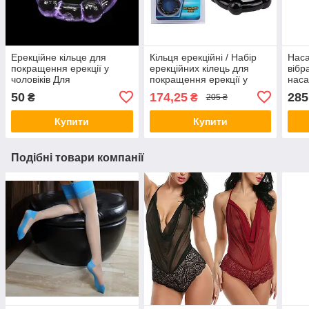
Ерекційне кільце для
Кільця ерекційні / Набір
Наса
покращення ерекції у
ерекційних кілець для
вібр
чоловіків Для
покращення ерекції у
наса
пролонгування статевого
чоловіків Для
відч
50
174,25
285
₴
₴
205 ₴
акту
пролонгування статевого
член
акту / Чорні
Силі
Купити
Купити
Подібні товари компанії