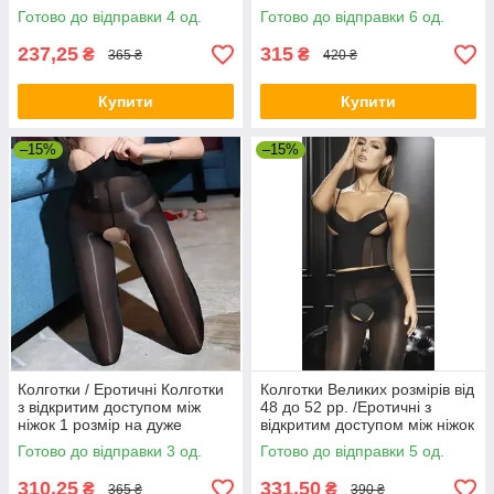
колготи
Готово до відправки 4 од.
Готово до відправки 6 од.
237,25
315
₴
₴
365 ₴
420 ₴
Купити
Купити
–15%
–15%
Колготки / Еротичні Колготки
Колготки Великих розмірів від
з відкритим доступом між
48 до 52 рр. /Еротичні з
ніжок 1 розмір на дуже
відкритим доступом між ніжок
худеньких партнерів
/ Дуже еластичні / для сексу
Готово до відправки 3 од.
Готово до відправки 5 од.
великих розмірів
310,25
331,50
₴
₴
365 ₴
390 ₴