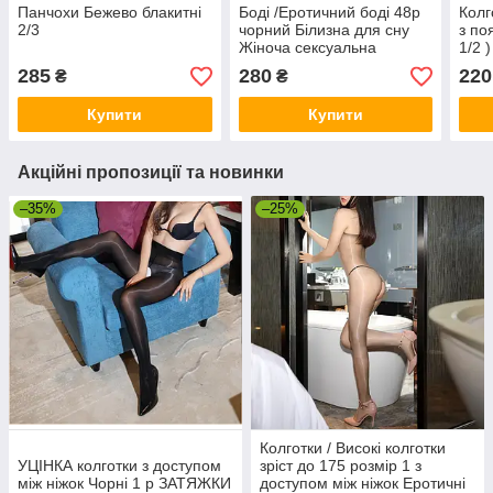
Панчохи Бежево блакитні
Боді /Еротичний боді 48р
Колг
2/3
чорний Білизна для сну
з по
Жіноча сексуальна
1/2 
білизна
спід
285
280
220
₴
₴
колг
Купити
Купити
Акційні пропозиції та новинки
–35%
–25%
Колготки / Високі колготки
УЦІНКА колготки з доступом
зріст до 175 розмір 1 з
між ніжок Чорні 1 р ЗАТЯЖКИ
доступом між ніжок Еротичні