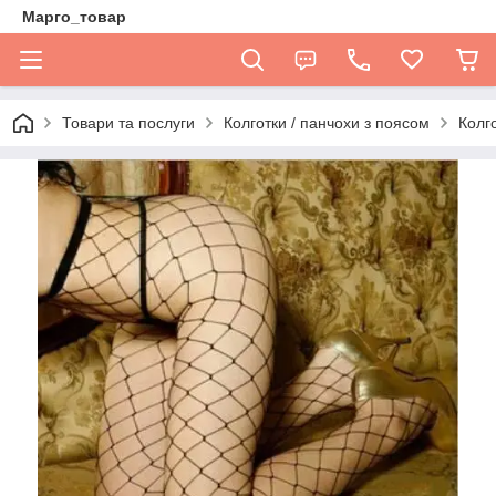
Марго_товар
Товари та послуги
Колготки / панчохи з поясом
Колго